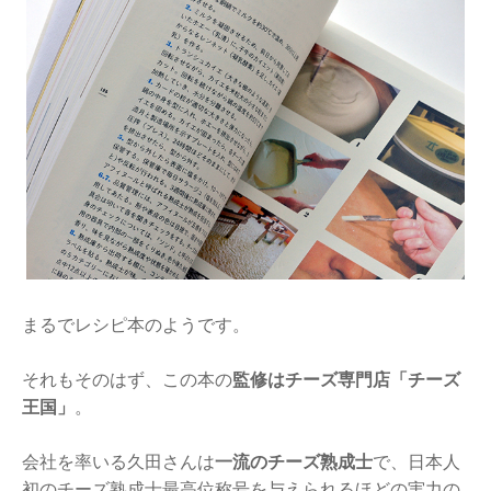
まるでレシピ本のようです。
それもそのはず、この本の
監修はチーズ専門店「チーズ
王国」
。
会社を率いる久田さんは
一流のチーズ熟成士
で、日本人
初のチーズ熟成士最高位称号を与えられるほどの実力の