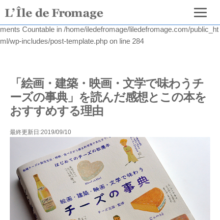
Warning
: count(): Parameter must be an array or an object that imple
ments Countable in
/home/iledefromage/liledefromage.com/public_ht
ml/wp-includes/post-template.php
on line
284
「絵画・建築・映画・文学で味わうチ
ーズの事典」を読んだ感想とこの本を
おすすめする理由
最終更新日:2019/09/10