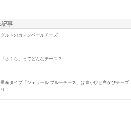
め記事
ーグルトのカマンベールチーズ
め「さくら」ってどんなチーズ？
量産タイプ「ジェラール ブルーチーズ」は青かびと白かびチーズ
取り！