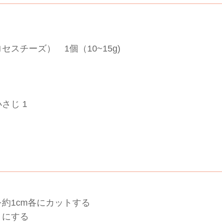
スチーズ） 1個（10~15g)
さじ 1
約1cm各にカットする
りにする