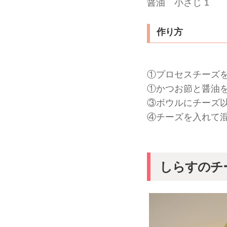
醤油 小さじ 1
作り方
①プロセスチーズを
①かつお節と醤油
③ボウルにチーズ
④チーズを入れて
しらすのチ