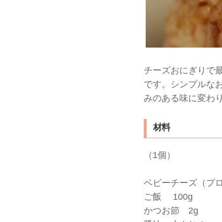
チーズおにぎりで
です。シンプルな
みのある味に変わ
材料
（1個）
ベビーチーズ（プロセ
ご飯 100g
かつお節 2g