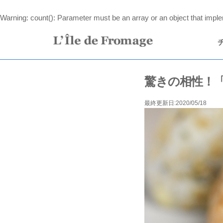
Warning
: count(): Parameter must be an array or an object that imp
驚きの相性！
最終更新日:2020/05/18