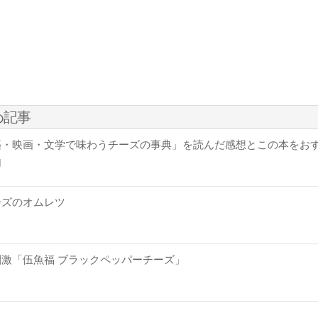
め記事
築・映画・文学で味わうチーズの事典」を読んだ感想とこの本をお
由
ーズのオムレツ
激「伍魚福 ブラックペッパーチーズ」