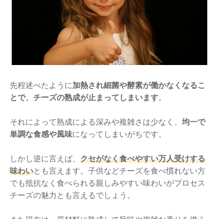
先程述べたように
加熱され細菌や酵素が働かなくなるこ
とで、チーズの熟成が止まってしまいます
。
それによって熟成による深みや複雑さは少なく、
均一で
単調な食感や風味
になってしまいがちです。
しかし逆に言えば、
クセがなく食べやすい万人受けする
味わい
とも言えます。子供などチーズを食べ慣れない方
でも抵抗なく食べられる親しみやすい味わいがプロセス
チーズの魅力とも言えるでしょう。