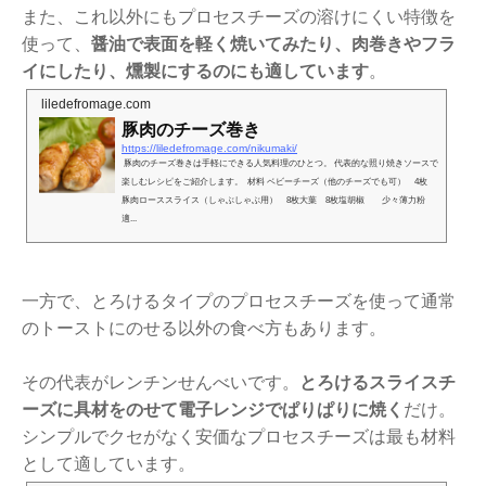
また、これ以外にもプロセスチーズの溶けにくい特徴を
使って、
醤油で表面を軽く焼いてみたり、肉巻きやフラ
イにしたり、燻製にするのにも適しています
。
liledefromage.com
豚肉のチーズ巻き
https://liledefromage.com/nikumaki/
豚肉のチーズ巻きは手軽にできる人気料理のひとつ。 代表的な照り焼きソースで
楽しむレシピをご紹介します。 材料 ベビーチーズ（他のチーズでも可） 4枚
豚肉ローススライス（しゃぶしゃぶ用） 8枚大葉 8枚塩胡椒 少々薄力粉
適...
一方で、とろけるタイプのプロセスチーズを使って通常
のトーストにのせる以外の食べ方もあります。
その代表がレンチンせんべいです。
とろけるスライスチ
ーズに具材をのせて電子レンジでぱりぱりに焼く
だけ。
シンプルでクセがなく安価なプロセスチーズは最も材料
として適しています。