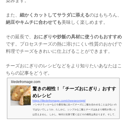
染みます。
また、
細かくカットしてサラダに添える
のはもちろん、
納豆やキムチに合わせても
美味しく楽しめます。
その延長で、
おにぎりや炒飯の具材に使うのもおすすめ
です。プロセスチーズの熱に溶けにくい性質のおかげで
料理でチーズをきれいに仕上げることができます。
チーズおにぎりのレシピなどをより知りたいあなたはこ
ちらの記事をどうぞ。
liledefromage.com
驚きの相性！「チーズおにぎり」おすす
めレシピ
https://liledefromage.com/cheeseonigiri/
パンやクラッカーなど小麦生地に比べてチーズにご飯を合わせることは少ないの
ではないでしょうか。たしかに、シンプルなご飯とチーズはあまり相性が良いと
は言えません。 しかし、味付け次第で驚くほどその相性は高まります。そして、
それが最もよくわか...